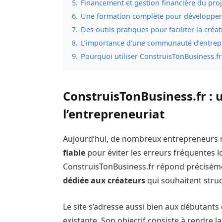
5.
Financement et gestion financière du proj
6.
Une formation complète pour développer
7.
Des outils pratiques pour faciliter la créa
8.
L’importance d’une communauté d’entre
9.
Pourquoi utiliser ConstruisTonBusiness.fr
ConstruisTonBusiness.fr : 
l’entrepreneuriat
Aujourd’hui, de nombreux entrepreneurs
fiable
pour éviter les erreurs fréquentes l
ConstruisTonBusiness.fr répond précisém
dédiée aux créateurs
qui souhaitent struc
Le site s’adresse aussi bien aux débutants 
existante. Son objectif consiste à rendre l