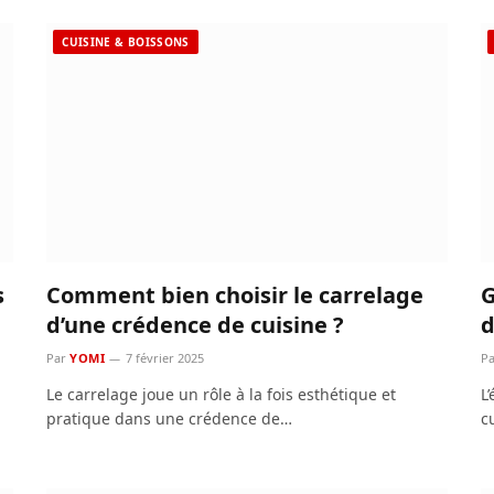
CUISINE & BOISSONS
s
Comment bien choisir le carrelage
G
d’une crédence de cuisine ?
d
Par
YOMI
7 février 2025
Pa
Le carrelage joue un rôle à la fois esthétique et
L
pratique dans une crédence de…
c