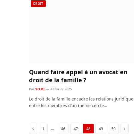
DROIT
Quand faire appel à un avocat en
droit de la famille ?
Par
YOMI
4 février 2025
Le droit de la famille encadre les relations juridique
entre les membres d’un même cercle…
Previous
Next
…
1
46
47
48
49
50