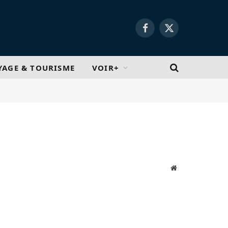
Facebook
X
(Twitter)
YAGE & TOURISME
VOIR+
Site
web