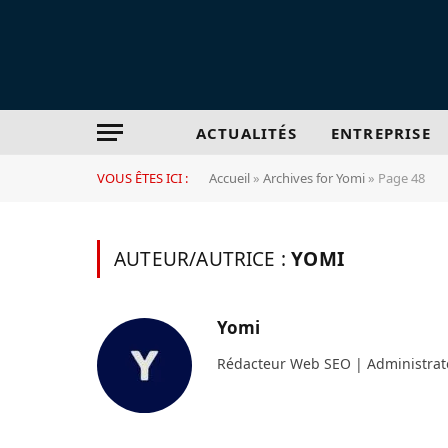
ACTUALITÉS
ENTREPRISE
VOUS ÊTES ICI :
Accueil
»
Archives for Yomi
»
Page 48
AUTEUR/AUTRICE :
YOMI
Yomi
Rédacteur Web SEO | Administra