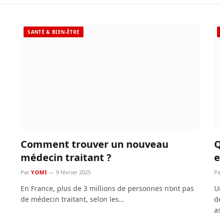
SANTÉ & BIEN-ÊTRE
Comment trouver un nouveau
Q
médecin traitant ?
e
Par
YOMI
9 février 2025
Pa
En France, plus de 3 millions de personnes n’ont pas
U
de médecin traitant, selon les…
d
a