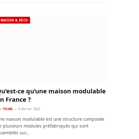
MAISON & DÉCO
u’est-ce qu’une maison modulable
n France ?
r
YOMI
9 février 2025
ne maison modulable est une structure composée
e plusieurs modules préfabriqués qui sont
ssemblés sur…