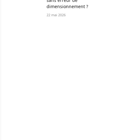
sans erreur de
dimensionnement ?
22 mai 2026