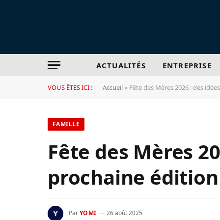
ACTUALITÉS
ENTREPRISE
VOUS ÊTES ICI :
Accueil
»
Fête des Mères 2026 : des idée
FAMILLE
Fête des Mères 20
prochaine édition
Par
YOMI
26 août 2025