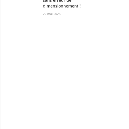
sans erreur de
dimensionnement ?
22 mai 2026