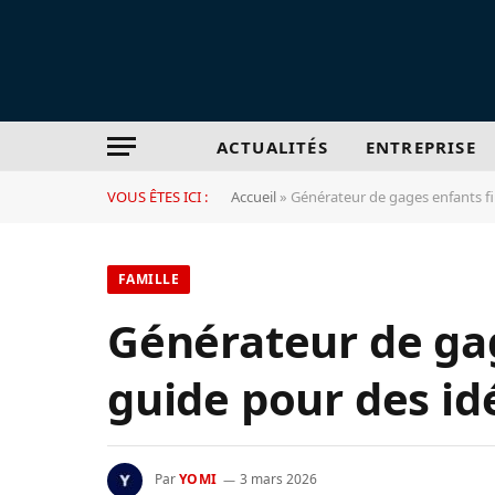
ACTUALITÉS
ENTREPRISE
VOUS ÊTES ICI :
Accueil
»
Générateur de gages enfants fi
FAMILLE
Générateur de gag
guide pour des id
Par
YOMI
3 mars 2026