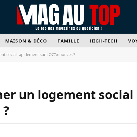
MAISON & DÉCO
FAMILLE
HIGH-TECH
VO
t social rapidement sur LOC’Annonces ?
r un logement social
 ?