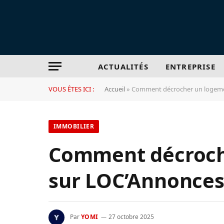
ACTUALITÉS
ENTREPRISE
VOUS ÊTES ICI :
Accueil
»
Comment décrocher un logemen
IMMOBILIER
Comment décroche
sur LOC’Annonces
Par
YOMI
27 octobre 2025