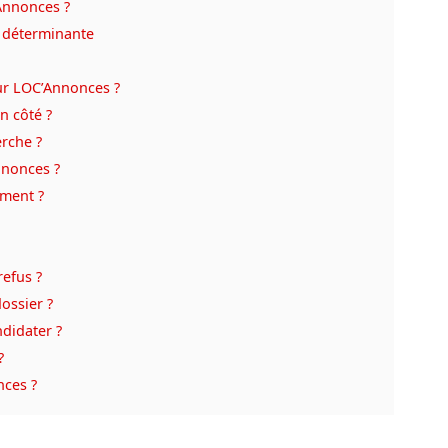
Annonces ?
e déterminante
ur LOC’Annonces ?
n côté ?
erche ?
nnonces ?
ement ?
refus ?
dossier ?
ndidater ?
?
nces ?