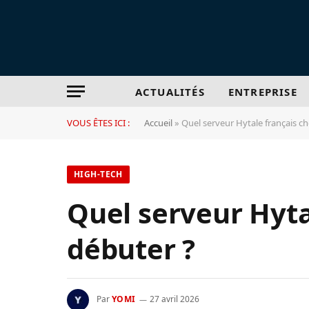
ACTUALITÉS
ENTREPRISE
VOUS ÊTES ICI :
Accueil
»
Quel serveur Hytale français ch
HIGH-TECH
Quel serveur Hyta
débuter ?
Par
YOMI
27 avril 2026