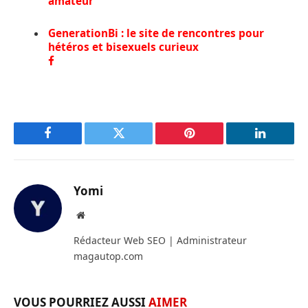
amateur
GenerationBi : le site de rencontres pour
hétéros et bisexuels curieux
a
c
e
b
o
o
k
Facebook
Twitter
Pinterest
LinkedIn
Yomi
Site
web
Rédacteur Web SEO | Administrateur
magautop.com
VOUS POURRIEZ AUSSI
AIMER