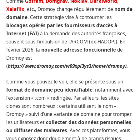
Comme
Gofram
,
Domgrav
,
Noklav
,
Darkiworld
,
Xalaflix
, etc., Dromoy change régulièrement de
nom de
domaine
. Cette stratégie vise à contourner les
blocages opérés par les fournisseurs d’accès à
Internet (FAI)
à la demande des autorités françaises,
souvent sous l’impulsion de l’ARCOM (ex-HADOPI). En
février 2026, la
nouvelle adresse fonctionnelle
de
Dromoy est
(
https://www.dromoy.com/w09xpl3ys3/home/dromoy).
Comme vous pouvez le voir, elle se présente sous un
format de domaine peu identifiable
, notamment avec
l’extension « .com » redirigée. Par ailleurs, les sites
clones sont nombreux : certains utilisent le nom «
Dromoy » suivi d’une variante de domaine pour tromper
les utilisateurs et
collecter des données personnelles
ou diffuser des malwares
. Avec ces plateformes, vous
vous exposez donc doublement à de grands risques.