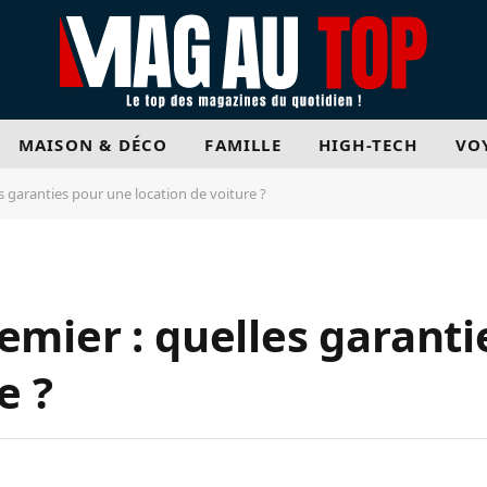
MAISON & DÉCO
FAMILLE
HIGH-TECH
VO
s garanties pour une location de voiture ?
emier : quelles garant
e ?