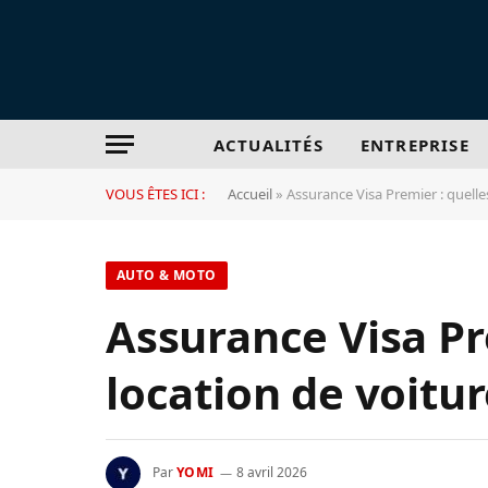
ACTUALITÉS
ENTREPRISE
VOUS ÊTES ICI :
Accueil
»
Assurance Visa Premier : quelle
AUTO & MOTO
Assurance Visa Pr
location de voitur
Par
YOMI
8 avril 2026