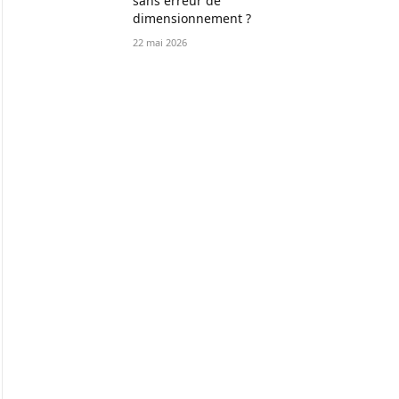
sans erreur de
dimensionnement ?
22 mai 2026